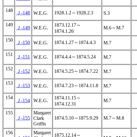
148
Ｊ-148
1928.1.2～1928.2.3
W.E.G.
S.3
149
1873.12.17～
Ｊ-149
W.E.G.
M.6～M.7
1874.1.26
150
Ｊ-150
1874.1.27～1874.4.3
W.E.G.
M.7
151
Ｊ-151
1874.4.4～1874.5.24
W.E.G.
M.7
152
Ｊ-152
1874.5.25～1874.7.22
W.E.G.
M.7
153
Ｊ-153
1874.7.23～1874.11.8
W.E.G.
M.7
154
1874.11.15～
Ｊ-154
W.E.G.
M.7
1874.12.31
155
Margaret
Ｊ-155
1874.5.10～1875.9.29
M.7～M.8
Clark
Griffis
156
Margaret
1875.12.14～