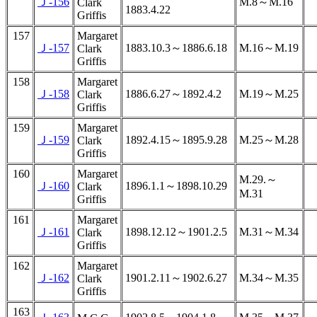
Ｊ-156
M.8～M.16
Clark
1883.4.22
Griffis
157
Margaret
Ｊ-157
1883.10.3～1886.6.18
M.16～M.19
Clark
Griffis
158
Margaret
Ｊ-158
1886.6.27～1892.4.2
M.19～M.25
Clark
Griffis
159
Margaret
Ｊ-159
1892.4.15～1895.9.28
M.25～M.28
Clark
Griffis
160
Margaret
M.29.～
Ｊ-160
1896.1.1～1898.10.29
Clark
M.31
Griffis
161
Margaret
Ｊ-161
1898.12.12～1901.2.5
M.31～M.34
Clark
Griffis
162
Margaret
Ｊ-162
1901.2.11～1902.6.27
M.34～M.35
Clark
Griffis
163