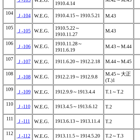
W.E.G.
1910.4.14
104
Ｊ-104
1910.4.15～1910.5.21
W.E.G.
M.43
105
1910.5.22～
Ｊ-105
W.E.G.
M.43
1910.11.27
106
1910.11.28～
Ｊ-106
W.E.G.
M.43～M.44
1911.6.19
107
Ｊ-107
1911.6.20～1912.2.18
M.44～M.45
W.E.G.
108
M.45～大正
Ｊ-108
W.E.G.
1912.2.19～1912.9.8
(T.)1
109
Ｊ-109
1912.9.9～1913.4.4
T.1～T.2
W.E.G.
110
Ｊ-110
1913.4.5～1913.6.12
W.E.G.
T.2
111
Ｊ-111
1913.6.13～1913.11.4
W.E.G.
T.2
112
Ｊ-112
1913.11.5～1914.5.20
T.2～T.3
W.E.G.