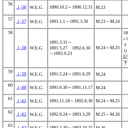
56
Ｊ-56
1890.10.2～1890.12.31
W.E.G.
M.23
57
Ｊ-57
1891.1.1～1891.3.30
M.23～M.24
W.E.G.
58
1
パ
1891.3.31～
ト
Ｊ-58
M.24～M.25
W.E.G.
1891.5.27 1892.6.30
り
～1892.9.23
記
下
59
Ｊ-59
1891.5.24～1891.6.29
W.E.G.
M.24
60
Ｊ-60
1891.6.30～1891.11.17
W.E.G.
M.24
61
Ｊ-61
1891.11.18～1892.6.30
M.24～M.25
W.E.G.
62
Ｊ-62
1892.9.24～1893.3.29
M.25～M.26
W.E.G.
63
Ｊ-63
1893.3.30～1893.10.25
W.E.G.
M.26