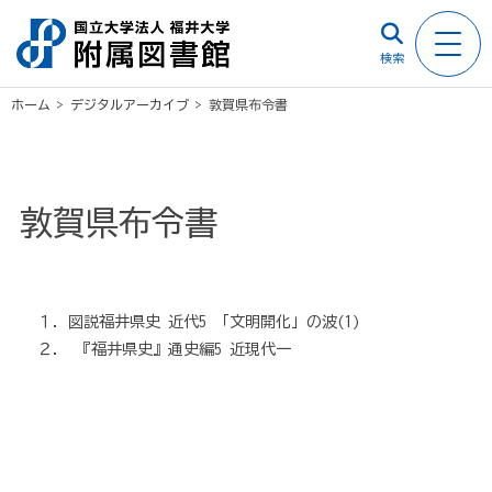
検索
ホーム
>
デジタルアーカイブ
>
敦賀県布令書
敦賀県布令書
１．図説福井県史 近代5 「文明開化」の波(1)
２． 『福井県史』通史編5 近現代一