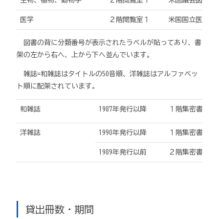
生物、植物、動物学
２階閲覧室１
米国議会図書館分類
医学
２階閲覧室１
米国国立医学図書館
図書の背に分類番号が表示されたラベルが貼ってあり、書
架の左から右へ、上から下へ並んでいます。
雑誌=和雑誌はタイトルの50音順、洋雑誌はアルファベッ
ト順に配架されています。
和雑誌
1987年発行以降
１階集密書架
洋雑誌
1990年発行以降
１階集密書架
1989年発行以前
２階集密書架
貸出冊数・期間