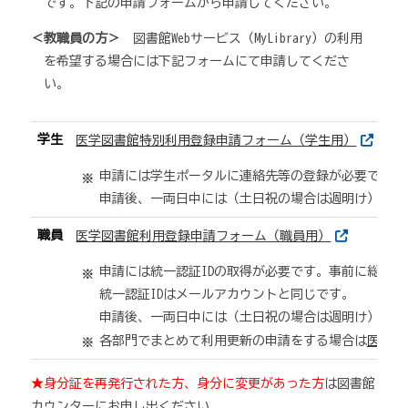
です。下記の申請フォームから申請してください。
＜教職員の方＞
図書館Webサービス（MyLibrary）の利用
を希望する場合には下記フォームにて申請してくださ
い。
学生
医学図書館特別利用登録申請フォーム（学生用）
申請には学生ポータルに連絡先等の登録が必要です。
申請後、一両日中には（土日祝の場合は週明け）利用
職員
医学図書館利用登録申請フォーム（職員用）
申請には統一認証IDの取得が必要です。事前に総合
統一認証IDはメールアカウントと同じです。
申請後、一両日中には（土日祝の場合は週明け）利用
各部門でまとめて利用更新の申請をする場合は
医学図
★身分証を再発行された方、身分に変更があった方
は図書館
カウンターにお申し出ください。