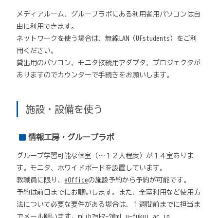
メディアルーム、グループラボにある利用者用パソコンは自
由に利用できます。
ネットワークを使う場合は、無線LAN（UFstudents）をご利
用ください。
貸出用のパソコン、モニタ接続用アダプタ、プロジェクタが
ありますのでカウンターで手続きをお願いします。
施設・設備を使う
情報工房・グループラボ
グループ学習可能な個室（～１２人程度）が１４室ありま
す。モニタ、ホワイドボードを設置しています。
教職員に限り、
eOffice
の施設予約から予約が可能です。
予約は前日までにお願いします。また、全室利用など使用方
法について必要な要件がある場合は、１週間前までに担当ま
でメール願います。mlibｱｯﾄﾏｰｸ@ml.u-fukui.ac.jp