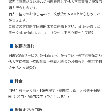
館内に所蔵がない場合に当館を通して他大学図書館に複写依
頼を行うものです。
個人単位でのお申し込みで、文献依頼をWEB上から行うこと
ができます。
ご希望の方は医学図書館までご連絡下さい。mlib-svあっと
まーくml.u-fukui.ac.jp （受付：平日９時～１７時）
依頼の流れ
図書館Webサービス（MyLibrary）から申込 → 医学図書館から
他大学に依頼 → 文献到着 → 到着と料金のお知らせ → 窓口で料
金支払と文献受取
料金
用紙１枚当たり35～100円程度（機関による）×枚数＋郵送
料（120円～200円程度（重さによる））
到着までの日数