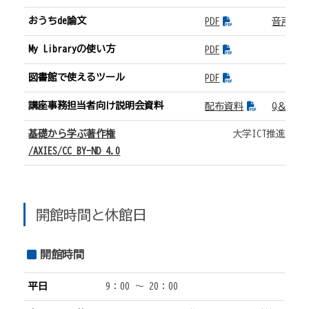
おうちde論文
PDF
音声(12:
My Libraryの使い方
PDF
図書館で使えるツール
PDF
講座事務担当者向け説明会資料
配布資料
Q＆A集
基礎から学ぶ著作権
大学ICT推進協議
/AXIES/CC BY-ND 4.0
開館時間と休館日
開館時間
平日
9：00 ～ 20：00