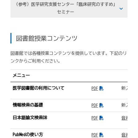
（参考）医学研究支援センター「臨床研究のすすめ」
セミナー
図書館授業コンテンツ
図書館では各種授業コンテンツを提供しています。下記のリ
ンクからご利用ください。
メニュー
医学図書館の利用について
新入生1
PDF
情報検索の基礎
新入生2
PDF
日本語論文検索DB
PDF
音声(24:
PubMedの使い方
PDF
音声(28: