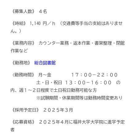
《募集人数》 ４名
《時給》 1,140 円／ｈ （交通費等手当の支給はありませ
ん。）
《業務内容》 カウンター業務・返本作業・書架整理・閉館
作業など
《勤務地》
総合図書館
《
勤務時間》 月～金 １７：００－２２：００
土・日・祝日 １３：００－１６：００ の
内、週１～２日程度で土日祝日勤務可能な方
※試験期間・休業期間等は勤務時間変更あり
《採用予定日》 ２０２５年３月
《応募資格》 ２０２５年４月に福井大学大学院に進学予定
者