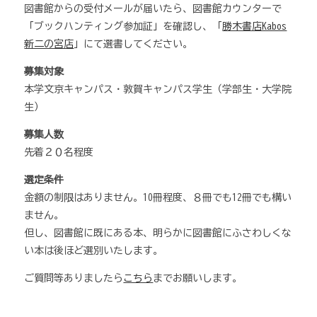
図書館からの受付メールが届いたら、図書館カウンターで
「ブックハンティング参加証」を確認し、「
勝木書店Kabos
新二の宮店
」にて選書してください。
募集対象
本学文京キャンパス・敦賀キャンパス学生（学部生・大学院
生）
募集人数
先着２０名程度
選定条件
金額の制限はありません。10冊程度、８冊でも12冊でも構い
ません。
但し、図書館に既にある本、明らかに図書館にふさわしくな
い本は後ほど選別いたします。
ご質問等ありましたら
こちら
までお願いします。