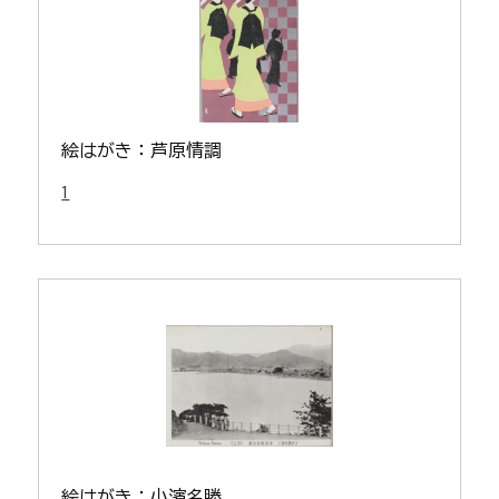
絵はがき：芦原情調
1
絵はがき：小濱名勝