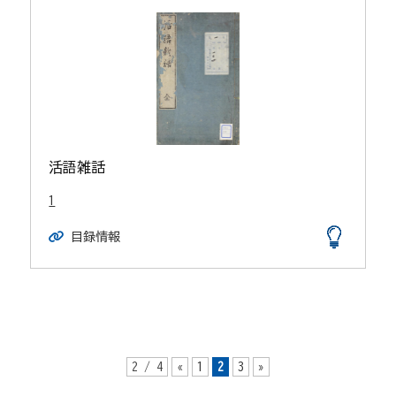
活語雑話
1
目録情報
2 / 4
«
1
2
3
»