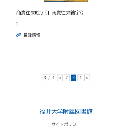
商賣往来絵字引 商賣徃来繪字引
1
目録情報
3 / 4
«
2
3
4
»
福井大学附属図書館
サイトポリシー