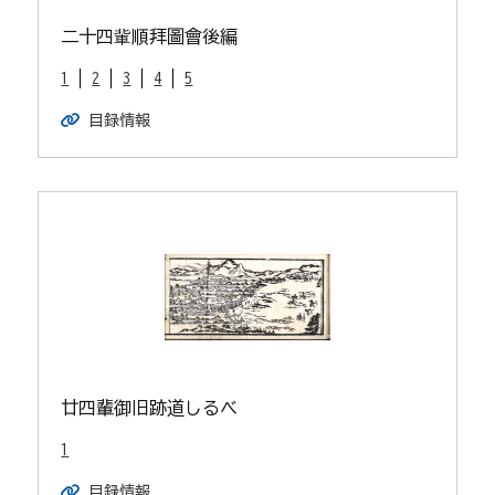
二十四軰順拜圖會後編
1
2
3
4
5
目録情報
廿四輩御旧跡道しるべ
1
目録情報