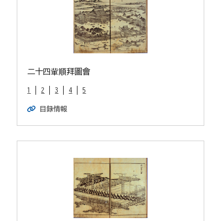
二十四軰順拜圖會
1
2
3
4
5
目録情報