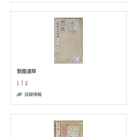
藜園遺草
1
2
目録情報