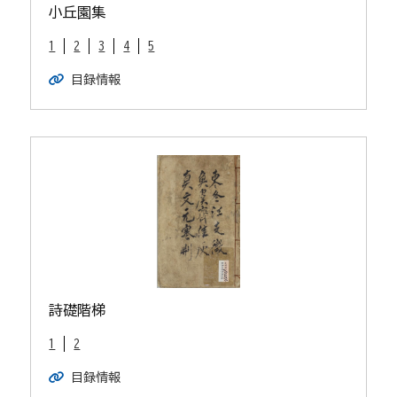
小丘園集
1
2
3
4
5
目録情報
詩礎階梯
1
2
目録情報