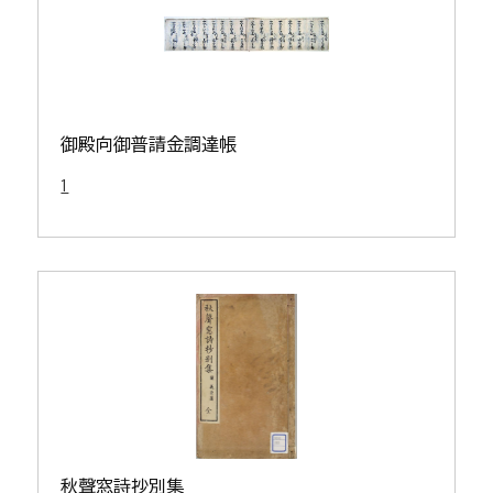
御殿向御普請金調達帳
1
秋聲窓詩抄別集