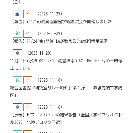
（２）」
全
イ
（2023-11-27）
【報告】(11/16)附属図書館学術講演会を開催しました
総
イ
（2023-11-27）
【報告】11/24(金)開催 LAが教えるChatGPT活用講座
全
（2023-11-20）
11月22日(水)9:00-9:30 蔵書検索OPAC・MyLibraryの一時停
止について
総
イ
（2023-11-16）
総合図書館『研究室リレー紹介』第１弾 「繊維先端工学講
座」
全
イ
（2023-11-16）
【展示】ビブリオバトルの結果報告（全国大学ビブリオバト
ル2023 北陸ブロック予選）